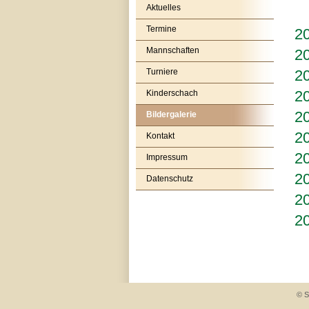
Aktuelles
Termine
20
Mannschaften
20
Turniere
20
20
Kinderschach
20
Bildergalerie
20
Kontakt
20
Impressum
2
Datenschutz
2
2
© S